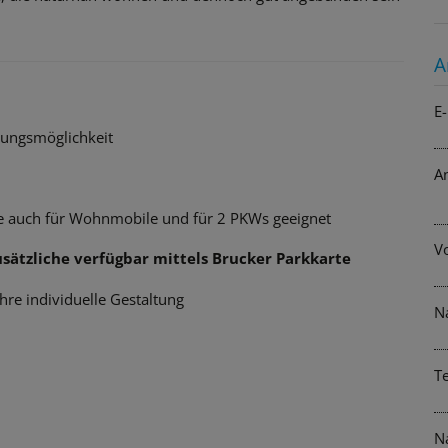
A
E-
zungsmöglichkeit
A
e auch für Wohnmobile und für 2 PKWs geeignet
V
sätzliche verfügbar mittels Brucker Parkkarte
hre individuelle Gestaltung
N
T
N