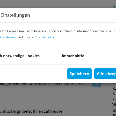
P
 Einstellungen
K
den Cookies um Einstellungen zu speichern. Nähere Informationen finden Sie in
G
tzerklärung
und unserer
Cookie Policy
.
G
ch notwendige Cookies
immer aktiv
B
O
Speichern
Alle akze
V
O
K
N
F
W
G
hlossbergs bietet Ihnen zahlreiche
B