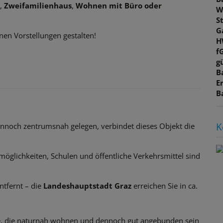
,
Zweifamilienhaus
,
Wohnen mit Büro oder
W
S
G
en Vorstellungen gestalten!
H
f
gü
B
E
B
K
ennoch zentrumsnah gelegen, verbindet dieses Objekt die
öglichkeiten, Schulen und öffentliche Verkehrsmittel sind
ntfernt – die
Landeshauptstadt Graz
erreichen Sie in ca.
alle, die naturnah wohnen und dennoch gut angebunden sein