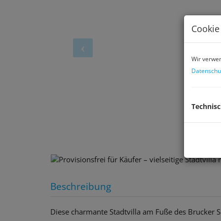
Cookie
Wir verwen
Datenschu
Technis
Beschreibung
Diese charmante Stadtvilla am Fuße des Brucker Sc