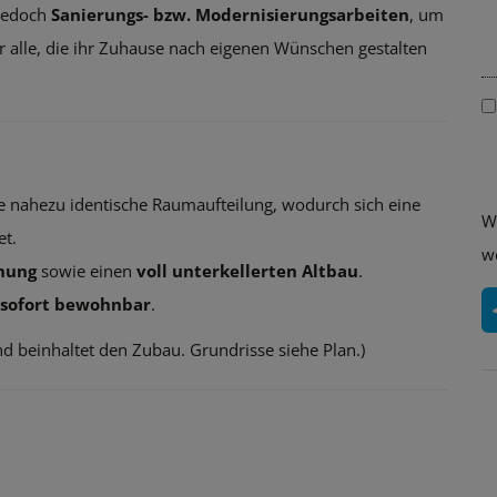
 jedoch
Sanierungs- bzw. Modernisierungsarbeiten
, um
ür alle, die ihr Zuhause nach eigenen Wünschen gestalten
 nahezu identische Raumaufteilung, wodurch sich eine
W
et.
w
nung
sowie einen
voll unterkellerten Altbau
.
sofort bewohnbar
.
d beinhaltet den Zubau. Grundrisse siehe Plan.)