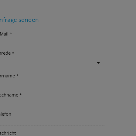
nfrage senden
Mail
nrede
orname
achname
elefon
achricht