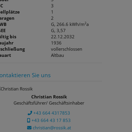
C
3
tellplätze
1
aragen
2
2
WB
G, 266.6 kWh/m
a
GEE
G, 3,57
ltig bis
22.12.2032
aujahr
1936
rschließung
vollerschlossen
auart
Altbau
ontaktieren Sie uns
Christian Rossik
Geschäftsführer/ Geschäftsinhaber
+43 664 4317853
+43 664 43 17 853
christian@rossik.at