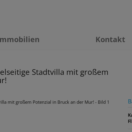
Immobilien
Kontakt
ielseitige Stadtvilla mit großem
r!
B
K
F