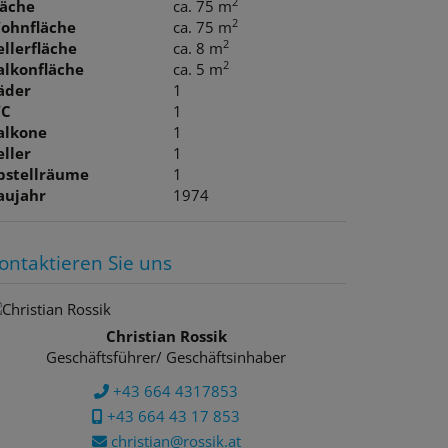
2
läche
ca. 75 m
2
ohnfläche
ca. 75 m
2
ellerfläche
ca. 8 m
2
alkonfläche
ca. 5 m
äder
1
C
1
alkone
1
eller
1
bstellräume
1
aujahr
1974
ontaktieren Sie uns
Christian Rossik
Geschäftsführer/ Geschäftsinhaber
+43 664 4317853
+43 664 43 17 853
christian@rossik.at