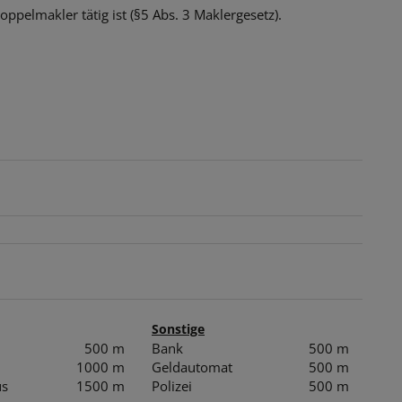
ppelmakler tätig ist (§5 Abs. 3 Maklergesetz).
Sonstige
500 m
Bank
500 m
1000 m
Geldautomat
500 m
us
1500 m
Polizei
500 m