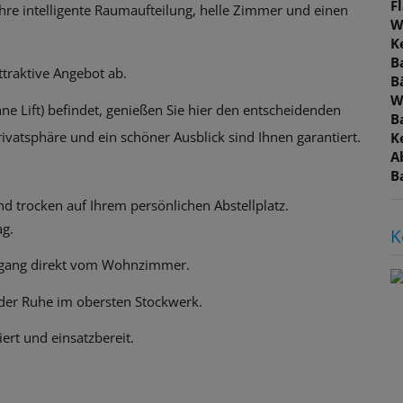
F
hre intelligente Raumaufteilung, helle Zimmer und einen
W
K
B
ttraktive Angebot ab.
B
W
ne Lift) befindet, genießen Sie hier den entscheidenden
B
ivatsphäre und ein schöner Ausblick sind Ihnen garantiert.
K
A
B
nd trocken auf Ihrem persönlichen Abstellplatz.
ag.
K
ugang direkt vom Wohnzimmer.
 der Ruhe im obersten Stockwerk.
ert und einsatzbereit.