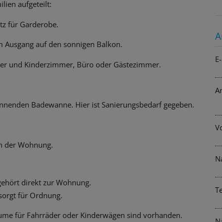
lien aufgeteilt:
tz für Garderobe.
A
em Ausgang auf den sonnigen Balkon.
E-
mer und Kinderzimmer, Büro oder Gästezimmer.
A
annenden Badewanne. Hier ist Sanierungsbedarf gegeben.
V
in der Wohnung.
N
ehört direkt zur Wohnung.
T
 sorgt für Ordnung.
me für Fahrräder oder Kinderwägen sind vorhanden.
N