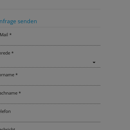
nfrage senden
Mail
nrede
orname
achname
elefon
achricht