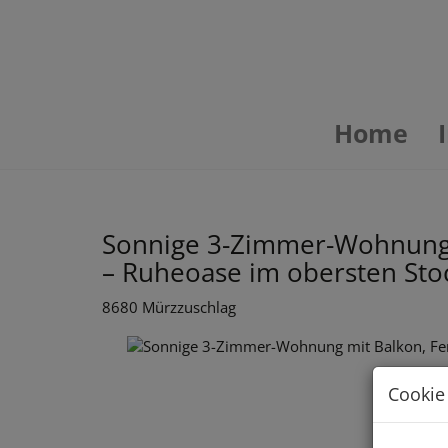
Home
Sonnige 3-Zimmer-Wohnung m
– Ruheoase im obersten Sto
8680 Mürzzuschlag
Cookie