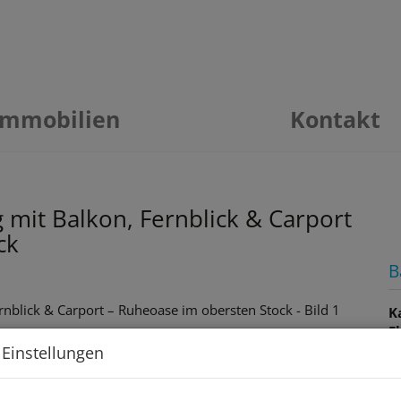
Immobilien
Kontakt
it Balkon, Fernblick & Carport
ck
B
K
F
Z
 Einstellungen