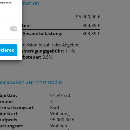
reisinformation
 unserer
aufpreis:
95.000,00 €
etriebskosten:
303,39 €
onatliche Gesamtbelastung:
303,39 €
rovision:
Provision bezahlt der Abgeber.
ptieren
rundbucheintragungsgebühr:
1,1%
runderwerbsteuer:
3,5%
asisdaten zur Immobilie
bjektnr.
6154/530
immer
3
ermarktungsart
Kauf
bjektart
Wohnung
aufpreis
95.000,00 €
utzungsart
Wohnen