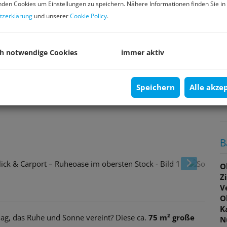
P
den Cookies um Einstellungen zu speichern. Nähere Informationen finden Sie in
tzerklärung
und unserer
Cookie Policy
.
K
B
ch notwendige Cookies
immer aktiv
m
P
Speichern
Alle akze
G
G
B
O
Z
V
O
K
ag, das Ruhe und Sonne vereint? Diese ca.
75 m² große
N