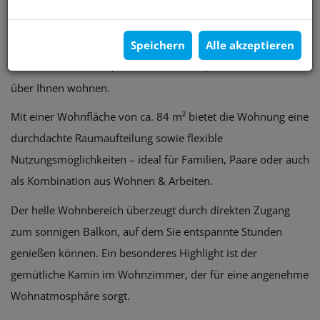
gelangt diese attraktive und vielseitig nutzbare Mietwohnung
zur Vermietung. Die Wohnung befindet sich im obersten
Speichern
Alle akzeptieren
Stockwerk eines gepflegten Wohnhauses (ohne Lift) – ein
klarer Vorteil für alle, die Ruhe schätzen, da keine Nachbarn
über Ihnen wohnen.
Mit einer Wohnfläche von ca. 84 m² bietet die Wohnung eine
durchdachte Raumaufteilung sowie flexible
Nutzungsmöglichkeiten – ideal für Familien, Paare oder auch
als Kombination aus Wohnen & Arbeiten.
Der helle Wohnbereich überzeugt durch direkten Zugang
zum sonnigen Balkon, auf dem Sie entspannte Stunden
genießen können. Ein besonderes Highlight ist der
gemütliche Kamin im Wohnzimmer, der für eine angenehme
Wohnatmosphäre sorgt.