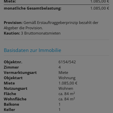
Miete:
1.085,00 €
monatliche Gesamtbelastung:
1.085,00 €
Provision:
Gemäß Erstauftraggeberprinzip bezahlt der
Abgeber die Provision.
Kaution:
3 Bruttomonatsmieten
Basisdaten zur Immobilie
Objektnr.
6154/542
Zimmer
4
Vermarktungsart
Miete
Objektart
Wohnung
Miete
1.085,00 €
Nutzungsart
Wohnen
2
Fläche
ca. 84 m
2
Wohnfläche
ca. 84 m
Balkone
1
Keller
1