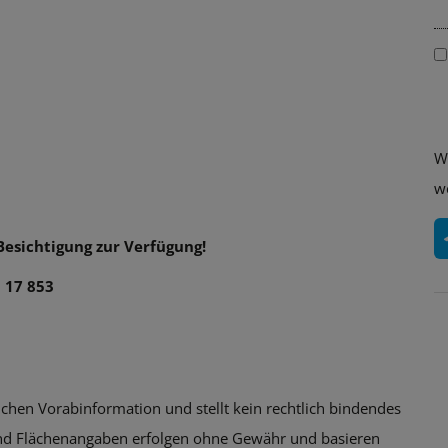
W
w
Besichtigung zur Verfügung!
3 17 853
ichen Vorabinformation und stellt kein rechtlich bindendes
und Flächenangaben erfolgen ohne Gewähr und basieren