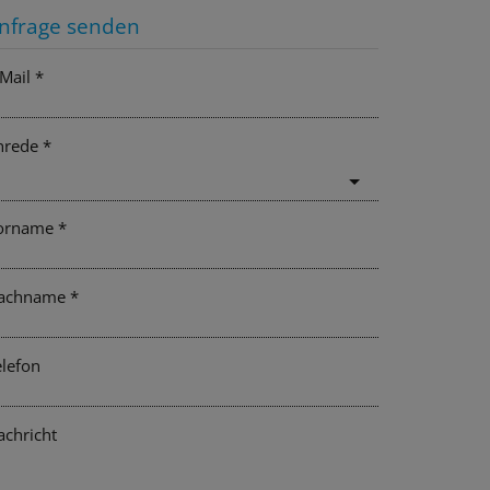
nfrage senden
Mail
nrede
orname
achname
elefon
achricht