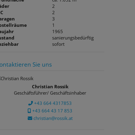
äder
2
C
2
aragen
3
bstellräume
1
aujahr
1965
ustand
sanierungsbedürftig
eziehbar
sofort
ontaktieren Sie uns
Christian Rossik
Geschäftsführer/ Geschäftsinhaber
+43 664 4317853
+43 664 43 17 853
christian@rossik.at