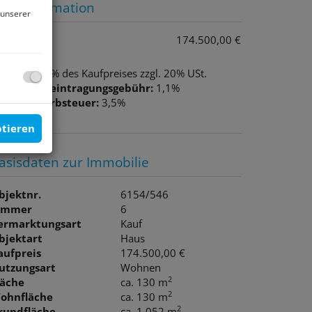
reisinformation
 unserer
aufpreis:
174.500,00 €
rovision:
3% des Kaufpreises zzgl. 20% USt.
rundbucheintragungsgebühr:
1,1%
runderwerbsteuer:
3,5%
ptieren
asisdaten zur Immobilie
bjektnr.
6154/546
immer
6
ermarktungsart
Kauf
bjektart
Haus
aufpreis
174.500,00 €
utzungsart
Wohnen
2
läche
ca. 130 m
2
ohnfläche
ca. 130 m
2
rundfläche
ca. 1.052 m