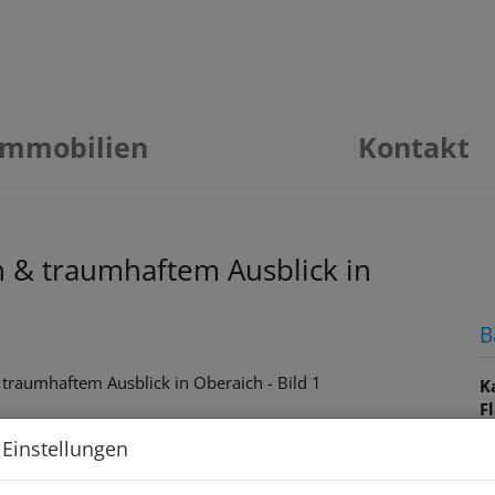
Immobilien
Kontakt
n & traumhaftem Ausblick in
B
K
F
Z
 Einstellungen