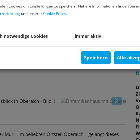
P
den Cookies um Einstellungen zu speichern. Nähere Informationen finden Sie in
tzerklärung
und unserer
Cookie Policy
.
K
P
ch notwendige Cookies
immer aktiv
G
G
Speichern
Alle akze
B
O
Z
V
O
K
N
F
W
 Mur – im beliebten Ortsteil Oberaich – gelangt dieses
G