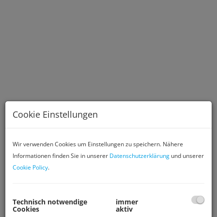
Cookie Einstellungen
Wir verwenden Cookies um Einstellungen zu speichern. Nähere
Informationen finden Sie in unserer
Datenschutzerklärung
und unserer
Cookie Policy
.
Beschreibung
Technisch notwendige
immer
Cookies
aktiv
Arbeiten in bester Frequenzlage – direkt gegenüber