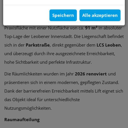
dem LCS Leoben
Speichern
Alle akzeptieren
Zur Vermietung gelangt eine sanierte Büro- bzw.
Praxisfläche mit einer Nutzfläche von ca.
91 m²
in absoluter
Top-Lage der Leobener Innenstadt. Die Liegenschaft befindet
sich in der
Parkstraße
, direkt gegenüber dem
LCS Leoben
,
und überzeugt durch ihre ausgezeichnete Erreichbarkeit,
hohe Sichtbarkeit und perfekte Infrastruktur.
Die Räumlichkeiten wurden im Jahr
2026 renoviert
und
präsentieren sich in einem modernen, gepflegten Zustand.
Dank der barrierefreien Erreichbarkeit mittels Lift eignet sich
das Objekt ideal für unterschiedlichste
Nutzungsmöglichkeiten.
Raumaufteilung