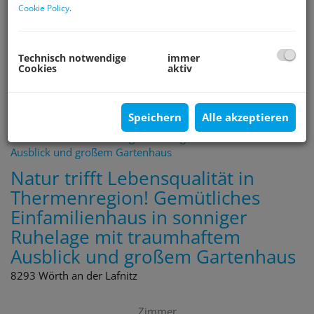
Cookie Policy
.
Filter zurücksetzen
Suchen
Technisch notwendige
immer
Cookies
aktiv
1
2
3
Speichern
Alle akzeptieren
Natur trifft Lebensqualität in
Thermenregion! Gemütliches
Einfamilienhaus in sonniger
Ruhelage mit traumhaftem
Ausblick und großem Gartenhaus
8293 Wörth an der Lafnitz
Zimmer